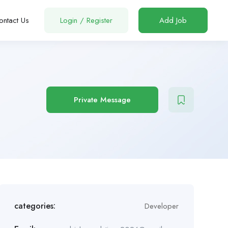
ontact Us
Login
/
Register
Add Job
Private Message
categories:
Developer