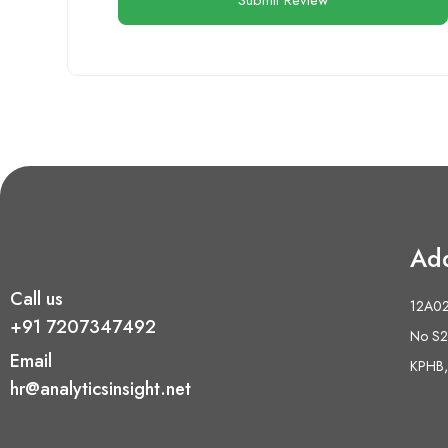
Ad
Call us
12A02 
+91 7207347492
No S2,
Email
KPHB,
hr@analyticsinsight.net